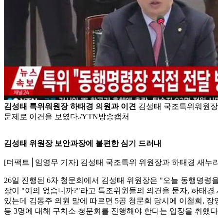
김성태 특위워원장 하태경 의원과 이견
김성태 국조특위워원장
문제로 이견을 보였다./YTN방송캡처
김성태 위원장 보안과장에 불편한 심기 드러내
[더팩트│임영무 기자] 김성태 국조특위 위원장과 하태경 새누리
26일 진행된 6차 청문회에서 김성태 위원장은 "오늘 동행명령을
장이 "이의 없습니까?"라고 특조위윈들의 의견을 묻자, 하태경 
있는데 김동주 의원 말에 따르면 5공 청문회 당시에 이철희, 
등 3명에 대해 구치소 청문회를 진행해야 한다는 입장을 취했다