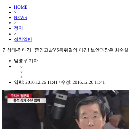
HOME
>
NEWS
>
정치
>
정치일반
김성태-하태경, '증인고발VS특위결의 이견! 보안과장은 최순실에
임영무 기자
입력: 2016.12.26 11:41 / 수정: 2016.12.26 11:41