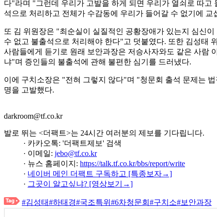
다"라며 "그런데 우리가 고발을 하게 되면 우리가 열쇠로 따고 
석으로 처리하고 전체가 수감동에 우리가 들어갈 수 없기에 교
또 김 위원장은 "최순실이 실질적인 공황장애가 있는지 심신이 
수 없고 불출석으로 처리해야 한다"고 덧붙였다. 또한 김성태 
사람들에게 듣기로 원래 보안과장은 저승사자와도 같은 사람 아
냐"며 증인들의 불출석에 관해 불편한 심기를 드러냈다.
이에 구치소장은 "전혀 그렇지 않다"며 "청문회 출석 문제는 법
명을 고발했다.
darkroom@tf.co.kr
발로 뛰는 <더팩트>는 24시간 여러분의 제보를 기다립니다.
· 카카오톡: '더팩트제보' 검색
· 이메일:
jebo@tf.co.kr
· 뉴스 홈페이지:
https://talk.tf.co.kr/bbs/report/write
·
네이버 메인 더팩트 구독하고 [특종보자→]
·
그곳이 알고싶냐? [영상보기→]
#김성태
#하태경
#국조특위
#6차청문회
#구치소
#보안과장