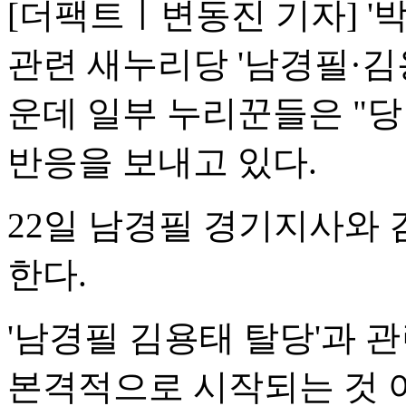
[더팩트ㅣ변동진 기자] '
관련 새누리당 '남경필·김
운데 일부 누리꾼들은 "당
반응을 보내고 있다.
22일 남경필 경기지사와
한다.
'남경필 김용태 탈당'과 
본격적으로 시작되는 것 아