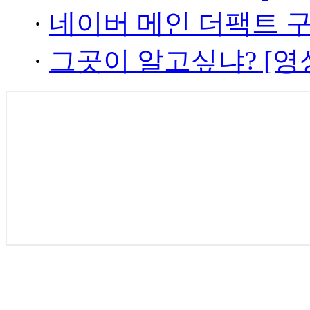
·
네이버 메인 더팩트 
·
그곳이 알고싶냐? [영