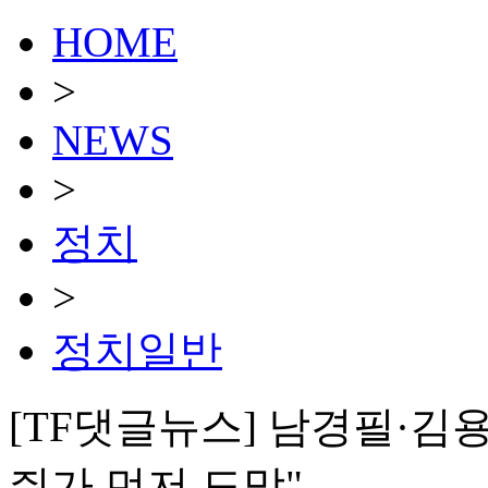
HOME
>
NEWS
>
정치
>
정치일반
[TF댓글뉴스] 남경필·김
쥐가 먼저 도망"