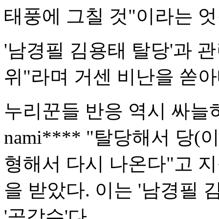
태풍에 그칠 것"이라는 엇
'남경필 김용태 탈당'과 
위"라며 거센 비난을 쏟아
누리꾼들 반응 역시 싸늘
nami**** "탈당해서 당
형해서 다시 나온다"고 지
을 받았다. 이는 '남경필 
'공감수'다.