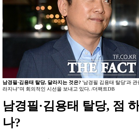
남경필·김용태 탈당, 달라지는 것은?
'남경필 김용태 탈당'과 관
라지냐"며 회의적인 시선을 보내고 있다. /더팩트DB
남경필·김용태 탈당, 점 
나?