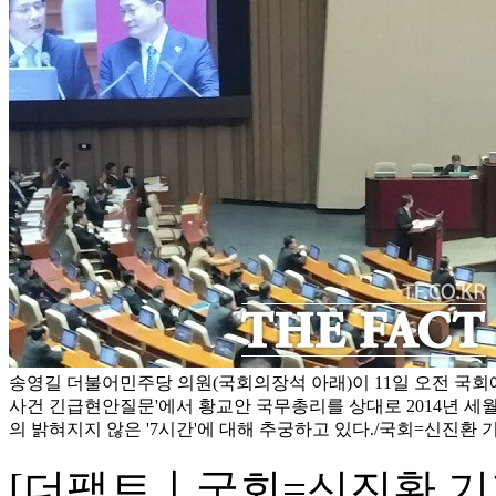
송영길 더불어민주당 의원(국회의장석 아래)이 11일 오전 국회
사건 긴급현안질문'에서 황교안 국무총리를 상대로 2014년 세
의 밝혀지지 않은 '7시간'에 대해 추궁하고 있다./국회=신진환 
[더팩트ㅣ국회=신진환 기