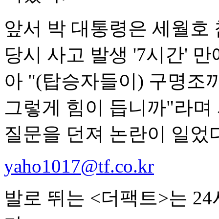
앞서 박 대통령은 세월호 참
당시 사고 발생 '7시간'
아 "(탑승자들이) 구명
그렇게 힘이 듭니까"라며
질문을 던져 논란이 일었다
yaho1017@tf.co.kr
발로 뛰는 <더팩트>는 2