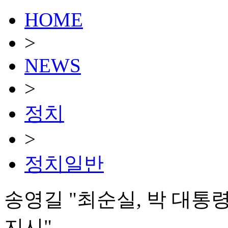
HOME
>
NEWS
>
정치
>
정치일반
송영길 "최순실, 박 대통령
지시"