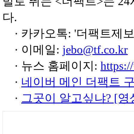
발로 뛰는 <더팩트>는 2
다.
· 카카오톡: '더팩트제보
· 이메일:
jebo@tf.co.kr
· 뉴스 홈페이지:
https:/
·
네이버 메인 더팩트 
·
그곳이 알고싶냐? [영