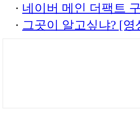
·
네이버 메인 더팩트 
·
그곳이 알고싶냐? [영