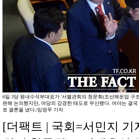
6일 3당 원내수석부대표가 '서별관회의 청문회(조선해운업 구조조
련해 논의했지만, 여당의 강경한 태도로 무산됐다. 여야는 결국 
로 결론을 냈다./임영무 기자
[더팩트 | 국회=서민지 기