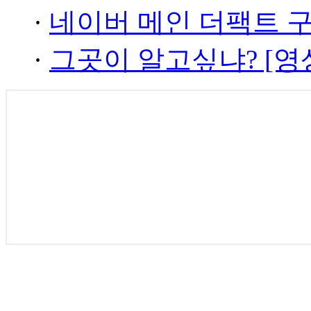
·
네이버 메인 더팩트 
·
그곳이 알고싶냐? [영