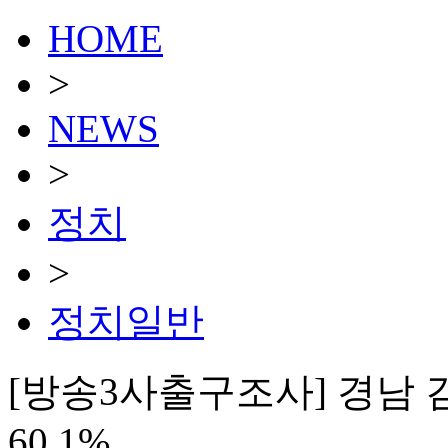
HOME
>
NEWS
>
정치
>
정치일반
[방송3사출구조사] 경남 김해
60.1%