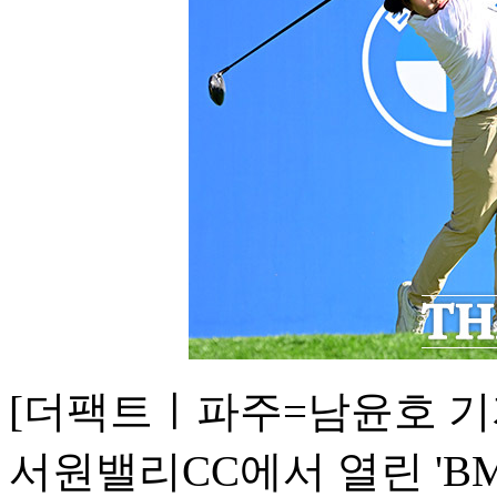
[더팩트ㅣ파주=남윤호 기자
서원밸리CC에서 열린 'BM