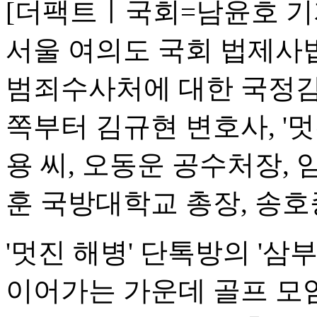
[더팩트ㅣ국회=남윤호 기자
서울 여의도 국회 법제사
범죄수사처에 대한 국정감
쪽부터 김규현 변호사, '
용 씨, 오동운 공수처장, 
훈 국방대학교 총장, 송호
'멋진 해병' 단톡방의 '삼
이어가는 가운데 골프 모