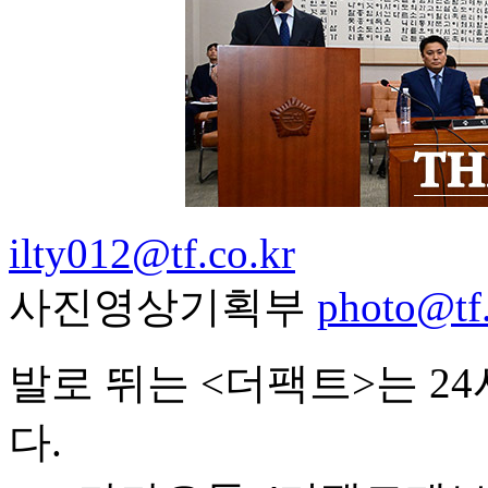
ilty012@tf.co.kr
사진영상기획부
photo@tf.
발로 뛰는 <더팩트>는 2
다.