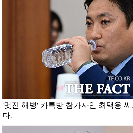
'멋진 해병' 카톡방 참가자인 최택용 씨
다.