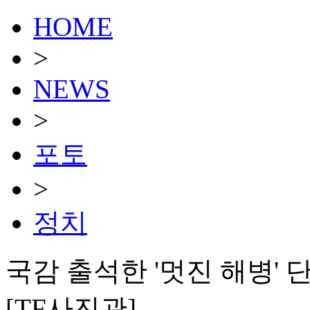
HOME
>
NEWS
>
포토
>
정치
국감 출석한 '멋진 해병' 
[TF사진관]