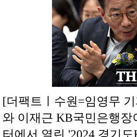
[더팩트ㅣ수원=임영무 기
와 이재근 KB국민은행장
터에서 열린 '2024 경기도