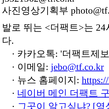
사진영상기획부 photo@tf.c
발로 뛰는 <더팩트>는 2
다.
· 카카오톡: '더팩트제보
· 이메일:
jebo@tf.co.kr
· 뉴스 홈페이지:
https:/
·
네이버 메인 더팩트 
·
그곳이 알고싶냐? [영