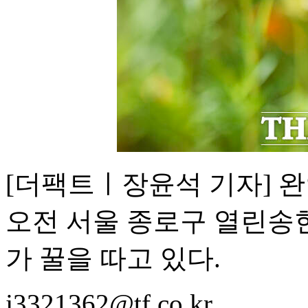
[더팩트ㅣ장윤석 기자] 완
오전 서울 종로구 열린송
가 꿀을 따고 있다.
j3321362@tf.co.kr