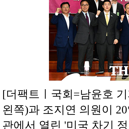
[더팩트ㅣ국회=남윤호 기
왼쪽)과 조지연 의원이 2
관에서 열린 '미국 차기 