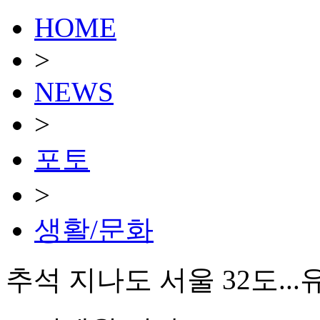
HOME
>
NEWS
>
포토
>
생활/문화
추석 지나도 서울 32도...