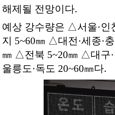
해제될 전망이다.
예상 강수량은 △서울·인천
지 5~60㎜ △대전·세종·충
㎜ △전북 5~20㎜ △대구
울릉도·독도 20~60㎜다.