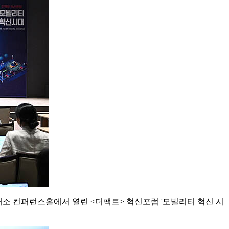
래소 컨퍼런스홀에서 열린 <더팩트> 혁신포럼 '모빌리티 혁신 시