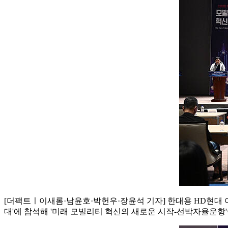
[더팩트ㅣ이새롬·남윤호·박헌우·장윤석 기자] 한대용 HD현대 
대'에 참석해 '미래 모빌리티 혁신의 새로운 시작-선박자율운항