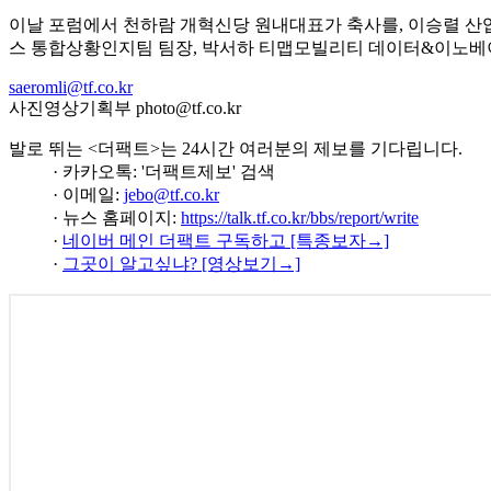
이날 포럼에서 천하람 개혁신당 원내대표가 축사를, 이승렬 
스 통합상황인지팀 팀장, 박서하 티맵모빌리티 데이터&이노베
saeromli@tf.co.kr
사진영상기획부 photo@tf.co.kr
발로 뛰는 <더팩트>는 24시간 여러분의 제보를 기다립니다.
· 카카오톡: '더팩트제보' 검색
· 이메일:
jebo@tf.co.kr
· 뉴스 홈페이지:
https://talk.tf.co.kr/bbs/report/write
·
네이버 메인 더팩트 구독하고 [특종보자→]
·
그곳이 알고싶냐? [영상보기→]