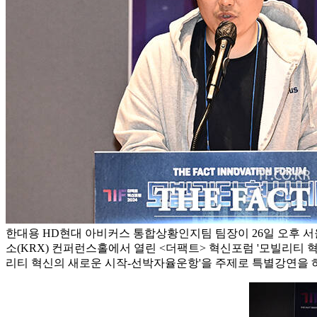
한대용 HD현대 아비커스 통합상황인지팀 팀장이 26일 오후 
소(KRX) 컨퍼런스홀에서 열린 <더팩트> 혁신포럼 '모빌리티 혁
리티 혁신의 새로운 시작-선박자율운항'을 주제로 특별강연을 하