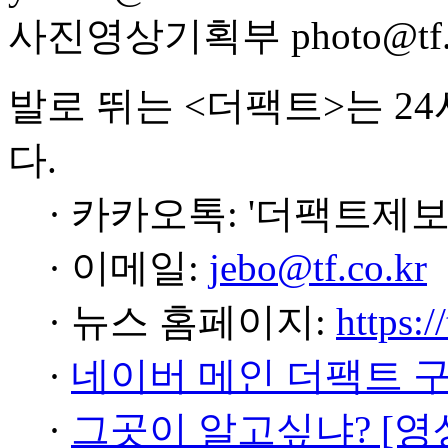
사진영상기획부 photo@tf.c
발로 뛰는 <더팩트>는 2
다.
· 카카오톡: '더팩트제보
· 이메일:
jebo@tf.co.kr
· 뉴스 홈페이지:
https:/
·
네이버 메인 더팩트 
·
그곳이 알고싶냐? [영