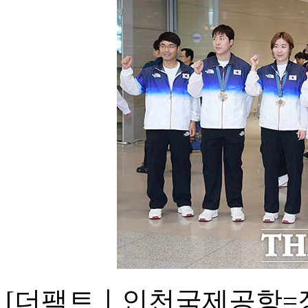
[더팩트ㅣ인천국제공항=장윤석