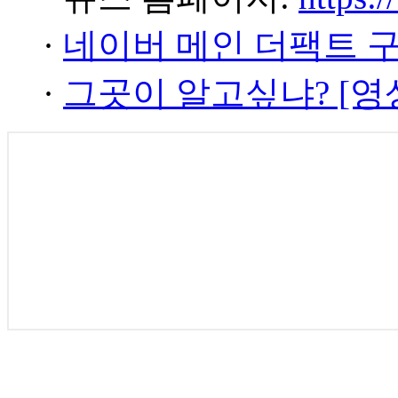
·
네이버 메인 더팩트 
·
그곳이 알고싶냐? [영