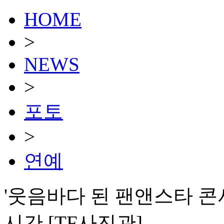
HOME
>
NEWS
>
포토
>
연예
'웃음바다 된 팬앤스타 콘서
시간 [TF사진관]