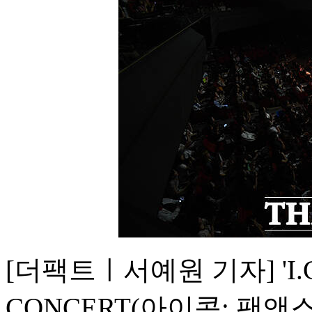
[더팩트ㅣ서예원 기자] 'I.C
CONCERT(아이콘: 팬앤