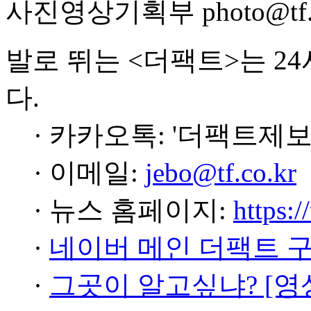
사진영상기획부 photo@tf.c
발로 뛰는 <더팩트>는 2
다.
· 카카오톡: '더팩트제보
· 이메일:
jebo@tf.co.kr
· 뉴스 홈페이지:
https:/
·
네이버 메인 더팩트 
·
그곳이 알고싶냐? [영