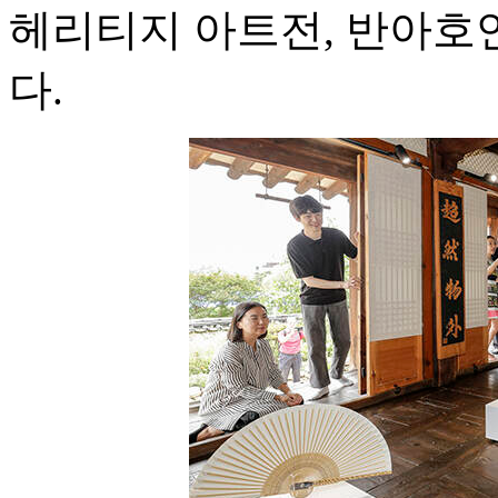
헤리티지 아트전, 반아호
다.