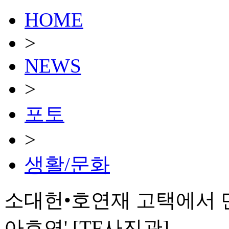
HOME
>
NEWS
>
포토
>
생활/문화
소대헌•호연재 고택에서 만
아호연' [TF사진관]