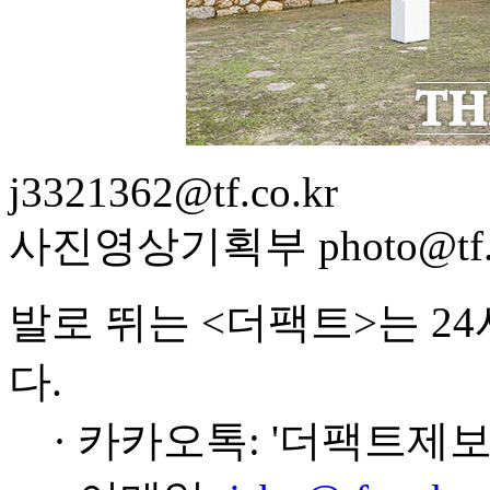
j3321362@tf.co.kr
사진영상기획부 photo@tf.c
발로 뛰는 <더팩트>는 2
다.
· 카카오톡: '더팩트제보