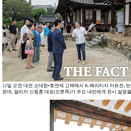
12일 오전 대전 소대헌•호연재 고택에서 K-헤리티지 아트전, 
운데, 말리카 신동훈 대표(오른쪽)가 주요 내빈에게 전시 설명을