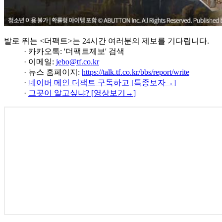
발로 뛰는 <더팩트>는 24시간 여러분의 제보를 기다립니다.
· 카카오톡: '더팩트제보' 검색
· 이메일:
jebo@tf.co.kr
· 뉴스 홈페이지:
https://talk.tf.co.kr/bbs/report/write
·
네이버 메인 더팩트 구독하고 [특종보자→]
·
그곳이 알고싶냐? [영상보기→]