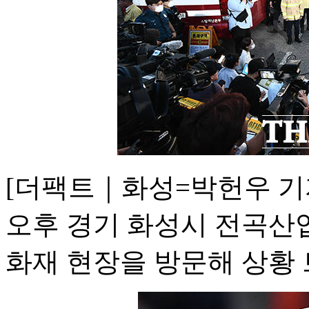
[더팩트｜화성=박헌우 기
오후 경기 화성시 전곡산
화재 현장을 방문해 상황 