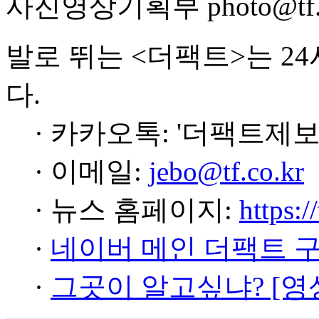
사진영상기획부 photo@tf.c
발로 뛰는 <더팩트>는 2
다.
· 카카오톡: '더팩트제보
· 이메일:
jebo@tf.co.kr
· 뉴스 홈페이지:
https:/
·
네이버 메인 더팩트 
·
그곳이 알고싶냐? [영