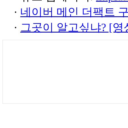
·
네이버 메인 더팩트 
·
그곳이 알고싶냐? [영