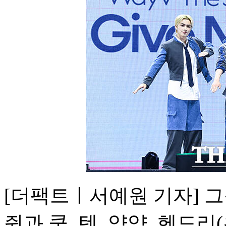
[더팩트ㅣ서예원 기자] 그
쥔과 쿤, 텐, 양양, 헨드