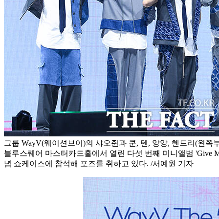
그룹 WayV(웨이션브이)의 샤오쥔과 쿤, 텐, 양양, 헨드리(왼쪽
블루스퀘어 마스터카드홀에서 열린 다섯 번째 미니앨범 'Give Me T
념 쇼케이스에 참석해 포즈를 취하고 있다. /서예원 기자