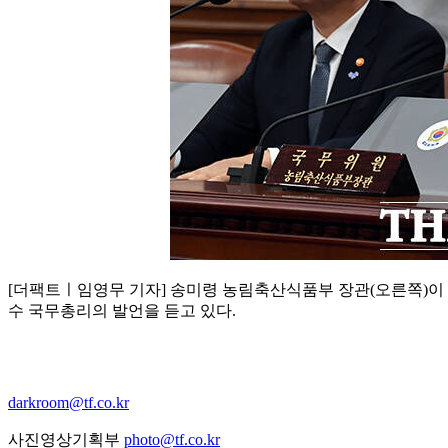
[더팩트ㅣ임영무 기자] 송미령 농림축산식품부 장관(오른쪽)이 
수 국무총리의 발언을 듣고 있다.
darkroom@tf.co.kr
사진영상기획부
photo@tf.co.kr