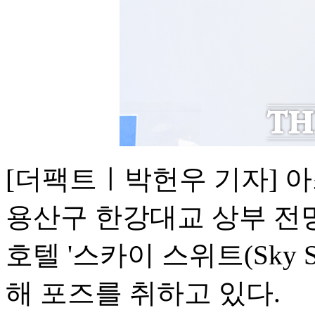
[더팩트ㅣ박헌우 기자] 아
용산구 한강대교 상부 전
호텔 '스카이 스위트(Sky 
해 포즈를 취하고 있다.