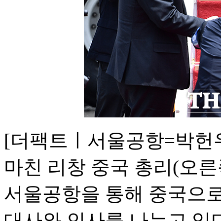
[더팩트ㅣ서울공항=박헌우 
마친 리창 중국 총리(오른
서울공항을 통해 중국으로
대사와 인사를 나누고 있다