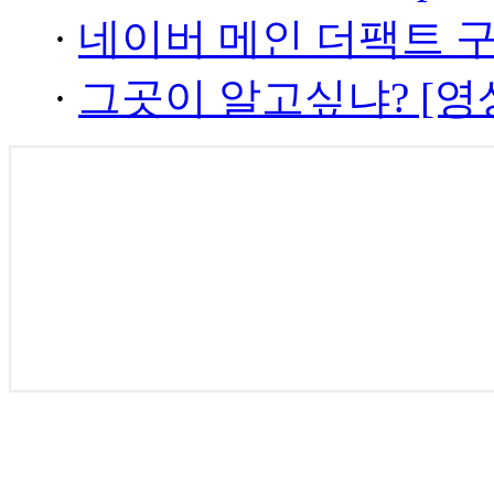
·
네이버 메인 더팩트 
·
그곳이 알고싶냐? [영