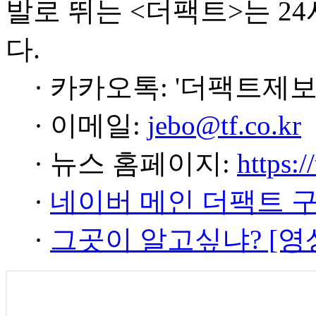
발로 뛰는 <더팩트>는 2
다.
· 카카오톡: '더팩트제보
· 이메일:
jebo@tf.co.kr
· 뉴스 홈페이지:
https:/
·
네이버 메인 더팩트 
·
그곳이 알고싶냐? [영