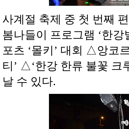
사계절 축제 중 첫 번째 
봄나들이 프로그램 ‘한강
포츠 ‘몰키’ 대회 △앙코르
티’ △‘한강 한류 불꽃 크
날 수 있다.