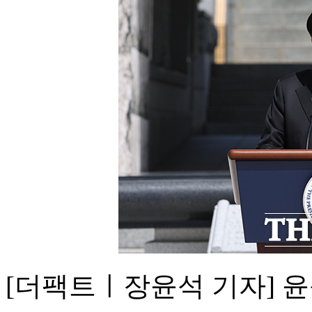
[더팩트ㅣ장윤석 기자] 윤