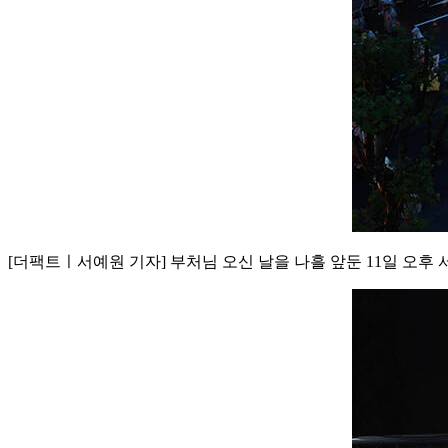
[더팩트ㅣ서예원 기자] 부처님 오신 날을 나흘 앞둔 11일 오후