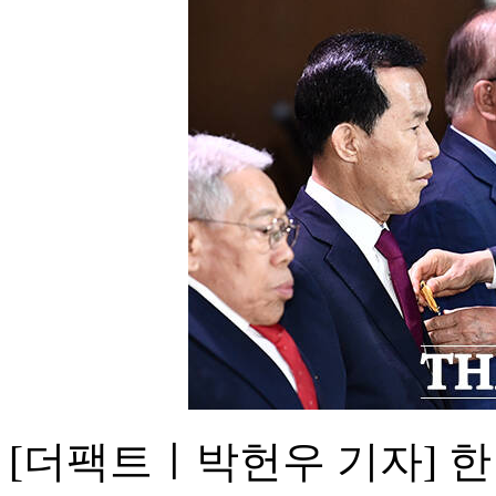
[더팩트ㅣ박헌우 기자] 한