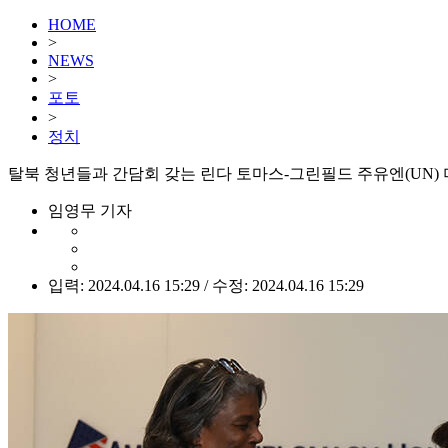
HOME
>
NEWS
>
포토
>
정치
탈북 청년들과 간담회 갖는 린다 토마스-그린필드 주유엔(UN) 
임영무 기자
입력: 2024.04.16 15:29 / 수정: 2024.04.16 15:29