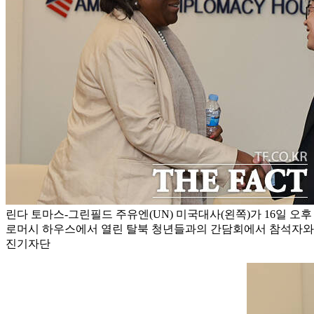
린다 토마스-그린필드 주유엔(UN) 미국대사(왼쪽)가 16일 오
로머시 하우스에서 열린 탈북 청년들과의 간담회에서 참석자와 
진기자단