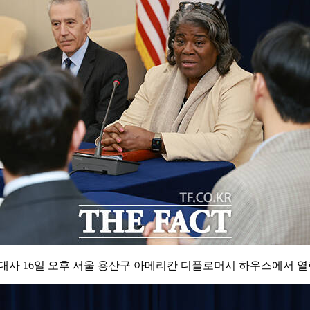
국대사 16일 오후 서울 용산구 아메리칸 디플로머시 하우스에서 