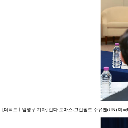
[더팩트ㅣ임영무 기자] 린다 토마스-그린필드 주유엔(UN) 미