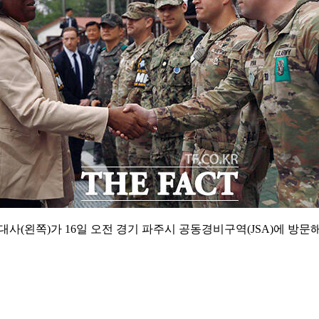
대사(왼쪽)가 16일 오전 경기 파주시 공동경비구역(JSA)에 방문