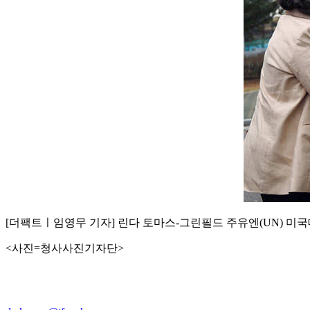
[더팩트ㅣ임영무 기자] 린다 토마스-그린필드 주유엔(UN) 미국
<사진=청사사진기자단>