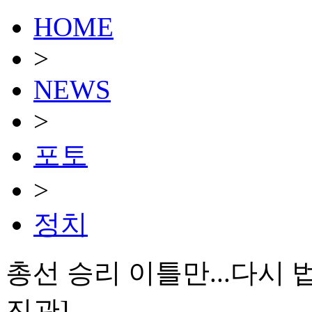
HOME
>
NEWS
>
포토
>
정치
총선 승리 이틀만...다시 
진관]