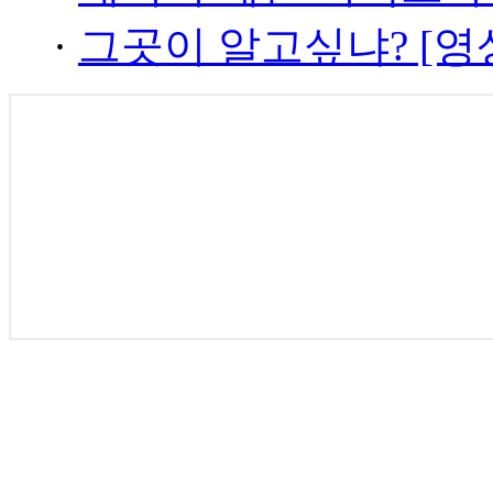
·
그곳이 알고싶냐? [영