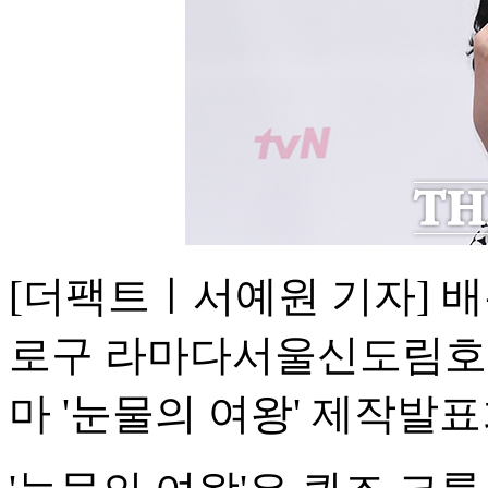
[더팩트ㅣ서예원 기자] 배
로구 라마다서울신도림호텔
마 '눈물의 여왕' 제작발