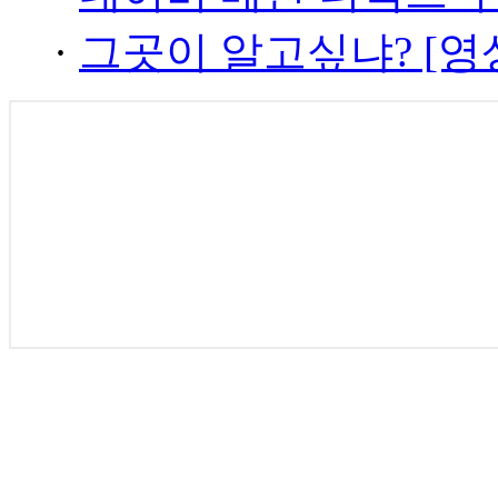
·
그곳이 알고싶냐? [영