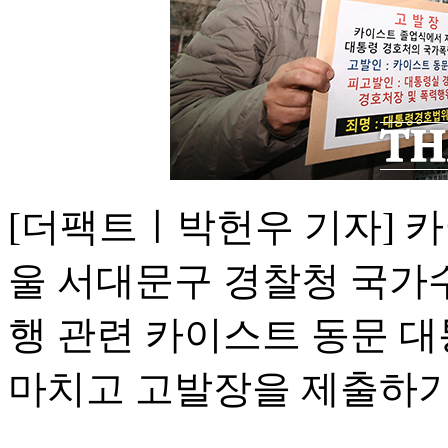
[더팩트ㅣ박헌우 기자] 카
울 서대문구 경찰청 국가
행 관련 카이스트 동문 대
마치고 고발장을 제출하기