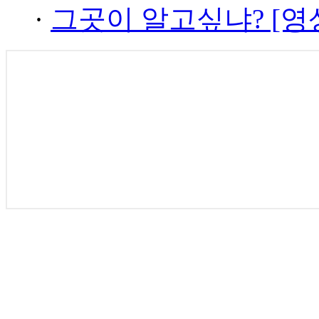
·
그곳이 알고싶냐? [영