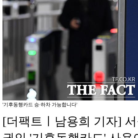
'기후동행카드 승·하차 가능합니다'
[더팩트ㅣ남용희 기자] 
권인 '기후동행카드' 사용