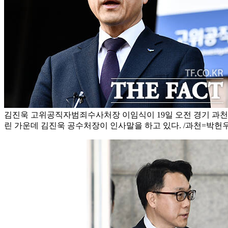
김진욱 고위공직자범죄수사처장 이임식이 19일 오전 경기 과
린 가운데 김진욱 공수처장이 인사말을 하고 있다. /과천=박헌