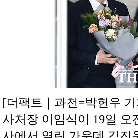
[더팩트｜과천=박헌우 기
사처장 이임식이 19일 
사에서 열린 가운데 김진