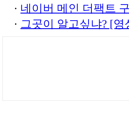
·
네이버 메인 더팩트 
·
그곳이 알고싶냐? [영