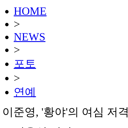
HOME
>
NEWS
>
포토
>
연예
이준영, '황야'의 여심 저격