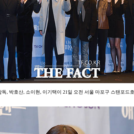
독, 박호산, 소이현, 이기택이 21일 오전 서울 마포구 스탠포드