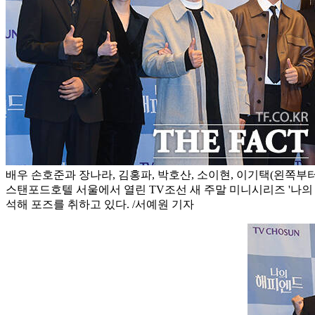
배우 손호준과 장나라, 김홍파, 박호산, 소이현, 이기택(왼쪽부터
스탠포드호텔 서울에서 열린 TV조선 새 주말 미니시리즈 '나의
석해 포즈를 취하고 있다. /서예원 기자