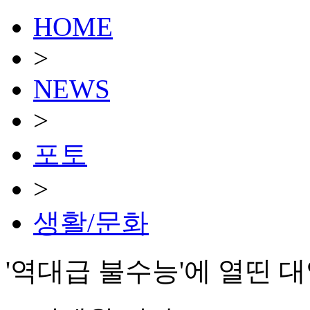
HOME
>
NEWS
>
포토
>
생활/문화
'역대급 불수능'에 열띤 대