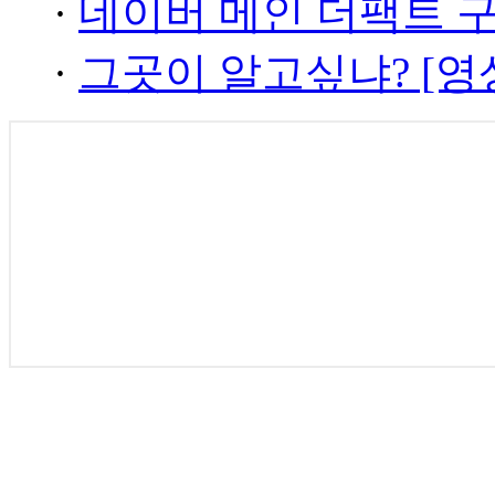
·
네이버 메인 더팩트 
·
그곳이 알고싶냐? [영