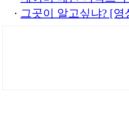
·
그곳이 알고싶냐? [영