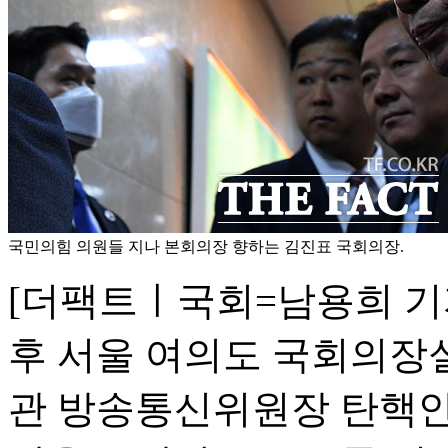
국민의힘 의원들 지나 본회의장 향하는 김진표 국회의장.
[더팩트ㅣ국회=남용희 기자
후 서울 여의도 국회의장
관 방송통신위원장 탄핵안