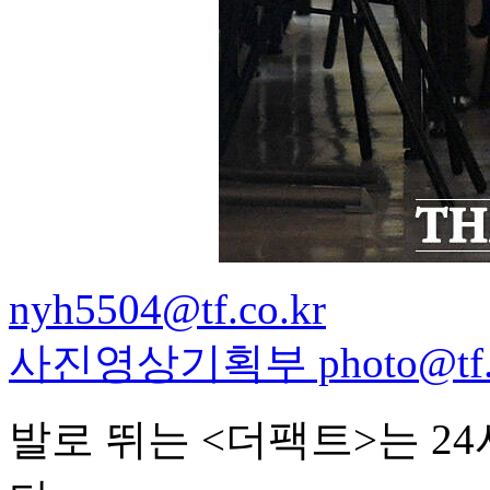
nyh5504@tf.co.kr
사진영상기획부 photo@tf.c
발로 뛰는 <더팩트>는 2