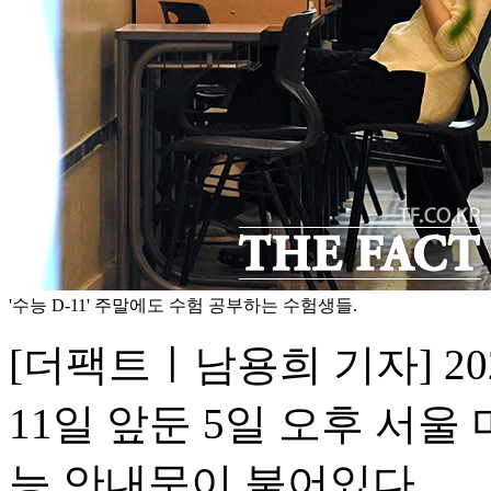
'수능 D-11' 주말에도 수험 공부하는 수험생들.
[더팩트ㅣ남용희 기자] 2
11일 앞둔 5일 오후 서
능 안내문이 붙어있다.