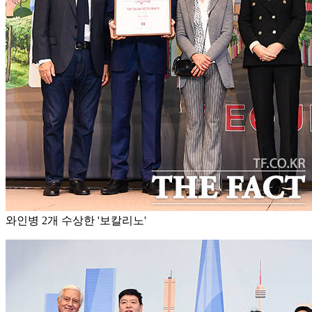
와인병 2개 수상한 '보칼리노'