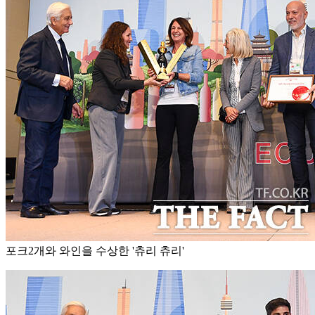
포크2개와 와인을 수상한 '츄리 츄리'