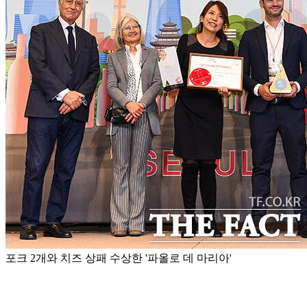
포크 2개와 치즈 상패 수상한 '파올로 데 마리아'