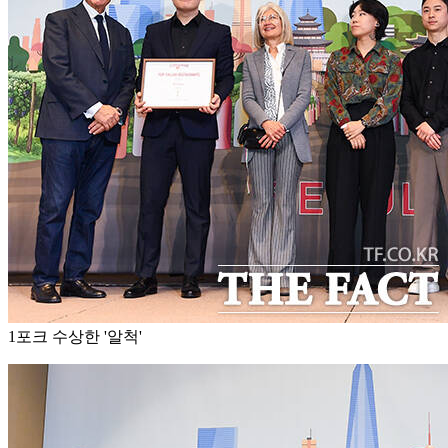
1포크 수상한 '알척'