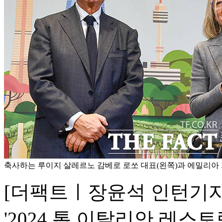
축사하는 루이지 살레르노 감베로 로쏘 대표(왼쪽)과 에밀리아
[더팩트ㅣ장윤석 인턴기자] 감
'2024 톱 이탈리안 레스토