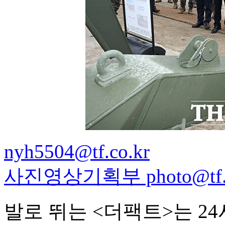
nyh5504@tf.co.kr
사진영상기획부 photo@tf.c
발로 뛰는 <더팩트>는 2