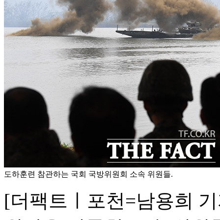
도하훈련 참관하는 국회 국방위원회 소속 위원들.
[더팩트ㅣ포천=남용희 기