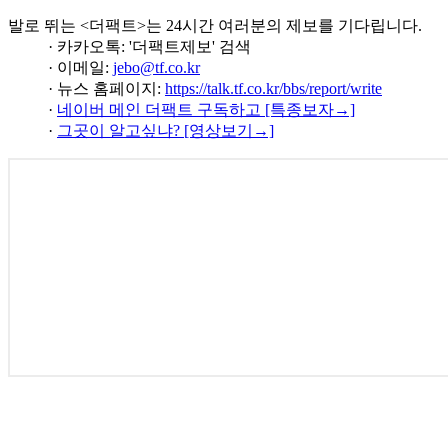
발로 뛰는 <더팩트>는 24시간 여러분의 제보를 기다립니다.
· 카카오톡: '더팩트제보' 검색
· 이메일:
jebo@tf.co.kr
· 뉴스 홈페이지:
https://talk.tf.co.kr/bbs/report/write
·
네이버 메인 더팩트 구독하고 [특종보자→]
·
그곳이 알고싶냐? [영상보기→]