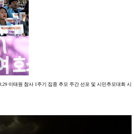
.29 이태원 참사 1주기 집중 추모 주간 선포 및 시민추모대회 시