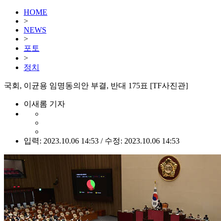
HOME
>
NEWS
>
포토
>
정치
국회, 이균용 임명동의안 부결, 반대 175표 [TF사진관]
이새롬 기자
입력: 2023.10.06 14:53 / 수정: 2023.10.06 14:53