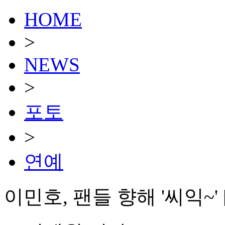
HOME
>
NEWS
>
포토
>
연예
이민호, 팬들 향해 '씨익~' 