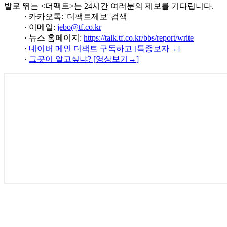
발로 뛰는 <더팩트>는 24시간 여러분의 제보를 기다립니다.
· 카카오톡: '더팩트제보' 검색
· 이메일:
jebo@tf.co.kr
· 뉴스 홈페이지:
https://talk.tf.co.kr/bbs/report/write
·
네이버 메인 더팩트 구독하고 [특종보자→]
·
그곳이 알고싶냐? [영상보기→]