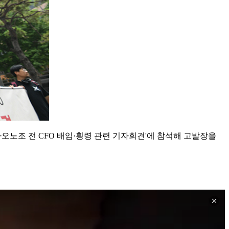
오노조 전 CFO 배임·횡령 관련 기자회견'에 참석해 고발장을