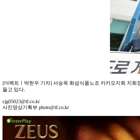
[더팩트ㅣ박헌우 기자] 서승욱 화섬식품노조 카카오지회 지회장(
들고 있다.
cjg05023@tf.co.kr
사진영상기획부 photo@tf.co.kr