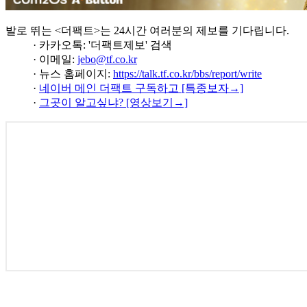
발로 뛰는 <더팩트>는 24시간 여러분의 제보를 기다립니다.
· 카카오톡: '더팩트제보' 검색
· 이메일:
jebo@tf.co.kr
· 뉴스 홈페이지:
https://talk.tf.co.kr/bbs/report/write
·
네이버 메인 더팩트 구독하고 [특종보자→]
·
그곳이 알고싶냐? [영상보기→]