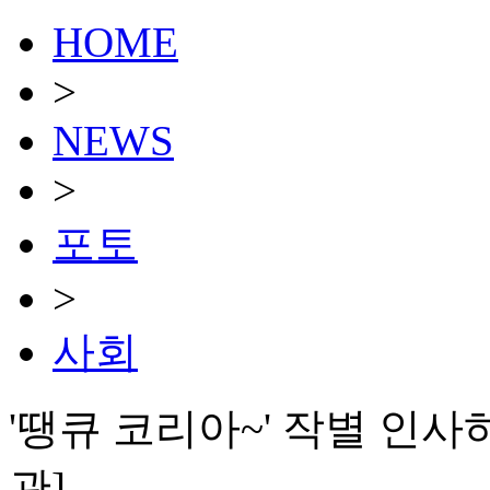
HOME
>
NEWS
>
포토
>
사회
'땡큐 코리아~' 작별 인사
관]