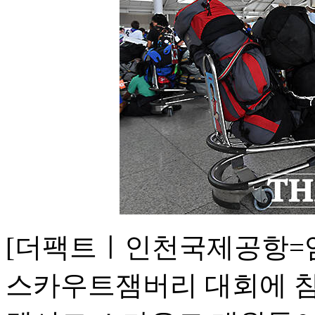
[더팩트ㅣ인천국제공항=임영
스카우트잼버리 대회에 참